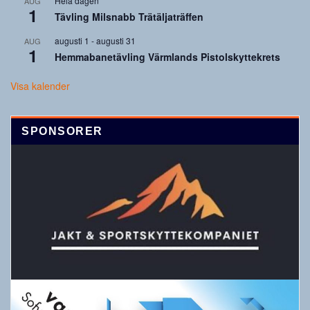
Hela dagen
AUG
1
Tävling Milsnabb Trätäljaträffen
augusti 1
-
augusti 31
AUG
1
Hemmabanetävling Värmlands Pistolskyttekrets
Visa kalender
SPONSORER