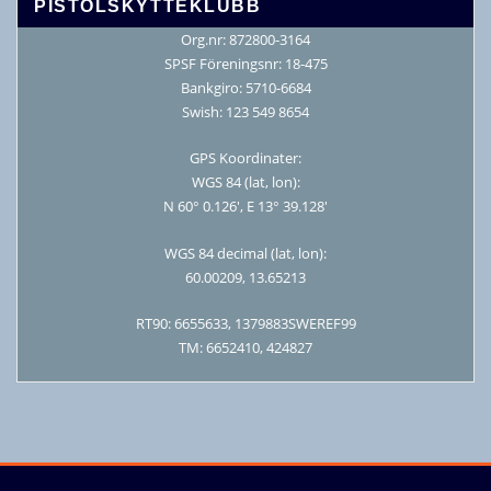
PISTOLSKYTTEKLUBB
Org.nr: 872800-3164
SPSF Föreningsnr: 18-475
Bankgiro: 5710-6684
Swish: 123 549 8654
GPS Koordinater:
WGS 84 (lat, lon):
N 60° 0.126′, E 13° 39.128′
WGS 84 decimal (lat, lon):
60.00209, 13.65213
RT90: 6655633, 1379883SWEREF99
TM: 6652410, 424827