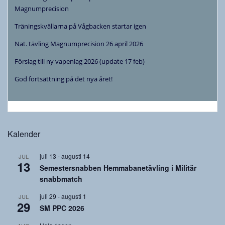
Magnumprecision
Träningskvällarna på Vågbacken startar igen
Nat. tävling Magnumprecision 26 april 2026
Förslag till ny vapenlag 2026 (update 17 feb)
God fortsättning på det nya året!
Kalender
juli 13
-
augusti 14
JUL
13
Semestersnabben Hemmabanetävling i Militär
snabbmatch
juli 29
-
augusti 1
JUL
29
SM PPC 2026