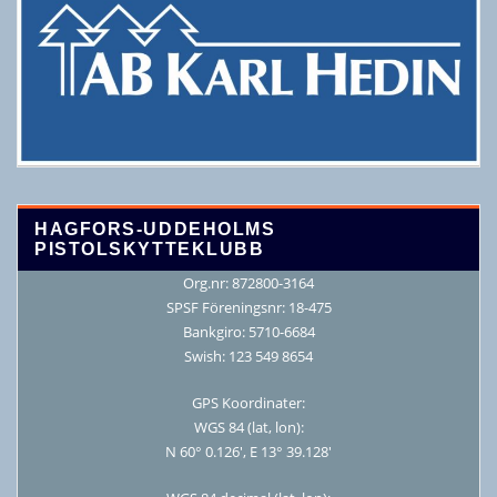
HAGFORS-UDDEHOLMS
PISTOLSKYTTEKLUBB
Org.nr: 872800-3164
SPSF Föreningsnr: 18-475
Bankgiro: 5710-6684
Swish: 123 549 8654
GPS Koordinater:
WGS 84 (lat, lon):
N 60° 0.126′, E 13° 39.128′