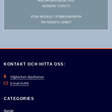
WGS 84 decimal (lat, lon):
60.00209, 13.65213
RT90: 6655633, 1379883SWEREF99
TM: 6652410, 424827
KONTAKT OCH HITTA OSS:
Vågbacken skjutbanan
E-mail HUPK
CATEGORIES
Övrigt