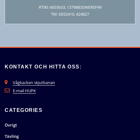
RT90: 6655633, 1379883SWEREF99
TM: 6652410, 424827
KONTAKT OCH HITTA OSS:
Vågbacken skjutbanan
E-mail HUPK
CATEGORIES
Övrigt
Tävling