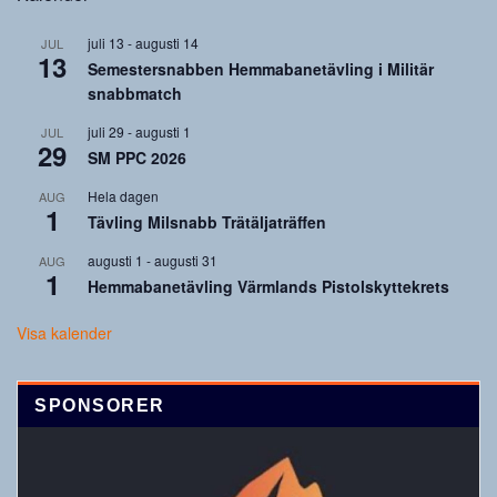
juli 13
-
augusti 14
JUL
13
Semestersnabben Hemmabanetävling i Militär
snabbmatch
juli 29
-
augusti 1
JUL
29
SM PPC 2026
Hela dagen
AUG
1
Tävling Milsnabb Trätäljaträffen
augusti 1
-
augusti 31
AUG
1
Hemmabanetävling Värmlands Pistolskyttekrets
Visa kalender
SPONSORER