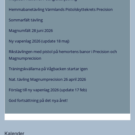
Hemmabanetävling Värmlands Pistolskyttekrets Precision
Sommarfält tävling
Magnumfält 28 juni 2026
Ny vapenlag 2026 (update 18 maj)
Rikstävlingen med pistol på hemortens banor i Precision och
Magnumprecision
Träningskvällarna på Vågbacken startar igen
Nat. tävling Magnumprecision 26 april 2026
Förslag till ny vapenlag 2026 (update 17 feb)
God fortsättning på det nya året!
Kalender