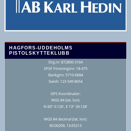
HAGFORS-UDDEHOLMS
PISTOLSKYTTEKLUBB
Org.nr: 872800-3164
SPSF Föreningsnr: 18-475
Bankgiro: 5710-6684
Swish: 123 549 8654
GPS Koordinater:
WGS 84 (lat, lon):
N 60° 0.126′, E 13° 39.128′
WGS 84 decimal (lat, lon):
60.00209, 13.65213