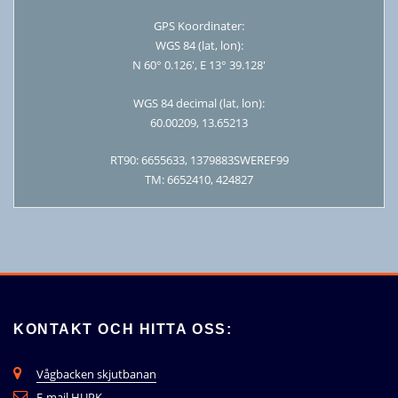
GPS Koordinater:
WGS 84 (lat, lon):
N 60° 0.126′, E 13° 39.128′
WGS 84 decimal (lat, lon):
60.00209, 13.65213
RT90: 6655633, 1379883SWEREF99
TM: 6652410, 424827
KONTAKT OCH HITTA OSS:
Vågbacken skjutbanan
E-mail HUPK