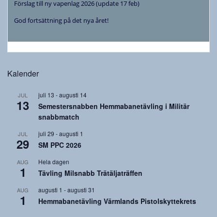
Förslag till ny vapenlag 2026 (update 17 feb)
God fortsättning på det nya året!
Kalender
juli 13
-
augusti 14
JUL
13
Semestersnabben Hemmabanetävling i Militär
snabbmatch
juli 29
-
augusti 1
JUL
29
SM PPC 2026
Hela dagen
AUG
1
Tävling Milsnabb Trätäljaträffen
augusti 1
-
augusti 31
AUG
1
Hemmabanetävling Värmlands Pistolskyttekrets