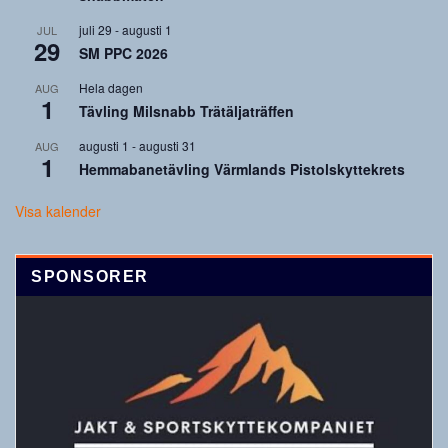
juli 29
-
augusti 1
JUL
29
SM PPC 2026
Hela dagen
AUG
1
Tävling Milsnabb Trätäljaträffen
augusti 1
-
augusti 31
AUG
1
Hemmabanetävling Värmlands Pistolskyttekrets
Visa kalender
SPONSORER