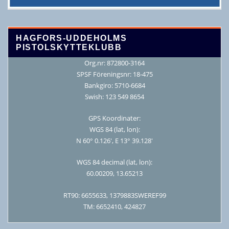
HAGFORS-UDDEHOLMS
PISTOLSKYTTEKLUBB
Org.nr: 872800-3164
SPSF Föreningsnr: 18-475
Bankgiro: 5710-6684
Swish: 123 549 8654
GPS Koordinater:
WGS 84 (lat, lon):
N 60° 0.126′, E 13° 39.128′
WGS 84 decimal (lat, lon):
60.00209, 13.65213
RT90: 6655633, 1379883SWEREF99
TM: 6652410, 424827