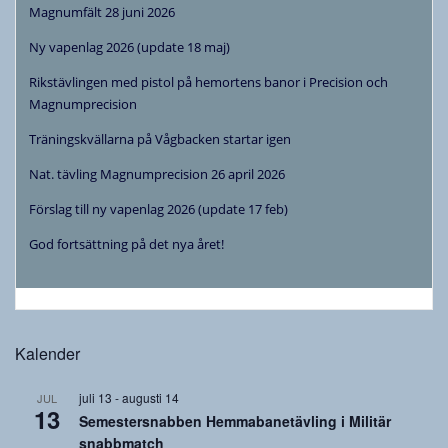
Magnumfält 28 juni 2026
Ny vapenlag 2026 (update 18 maj)
Rikstävlingen med pistol på hemortens banor i Precision och
Magnumprecision
Träningskvällarna på Vågbacken startar igen
Nat. tävling Magnumprecision 26 april 2026
Förslag till ny vapenlag 2026 (update 17 feb)
God fortsättning på det nya året!
Kalender
juli 13
-
augusti 14
JUL
13
Semestersnabben Hemmabanetävling i Militär
snabbmatch