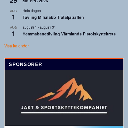
SM PPC 2026
Hela dagen
AUG
1
Tävling Milsnabb Trätäljaträffen
augusti 1
-
augusti 31
AUG
1
Hemmabanetävling Värmlands Pistolskyttekrets
Visa kalender
SPONSORER