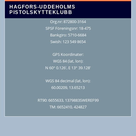
HAGFORS-UDDEHOLMS
PISTOLSKYTTEKLUBB
Org.nr: 872800-3164
SPSF Föreningsnr: 18-475
Bankgiro: 5710-6684
Swish: 123 549 8654
GPS Koordinater:
WGS 84 (lat, lon):
N 60° 0.126′, E 13° 39.128′
WGS 84 decimal (lat, lon):
60.00209, 13.65213
RT90: 6655633, 1379883SWEREF99
TM: 6652410, 424827