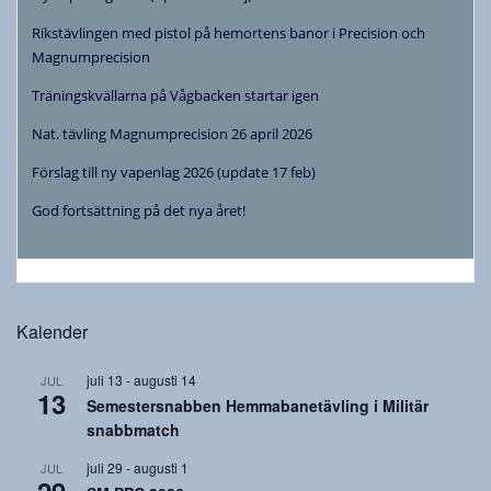
Rikstävlingen med pistol på hemortens banor i Precision och
Magnumprecision
Träningskvällarna på Vågbacken startar igen
Nat. tävling Magnumprecision 26 april 2026
Förslag till ny vapenlag 2026 (update 17 feb)
God fortsättning på det nya året!
Kalender
juli 13
-
augusti 14
JUL
13
Semestersnabben Hemmabanetävling i Militär
snabbmatch
juli 29
-
augusti 1
JUL
29