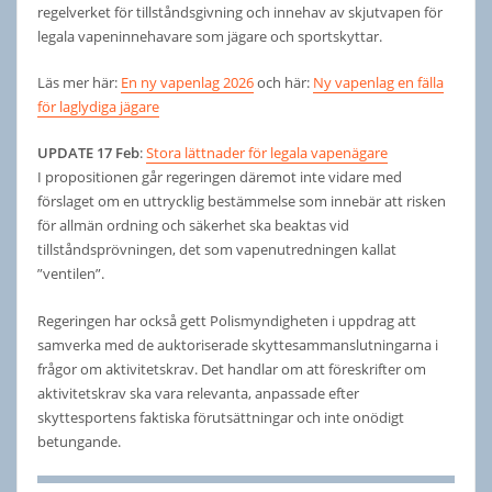
regelverket för tillståndsgivning och innehav av skjutvapen för
legala vapeninnehavare som jägare och sportskyttar.
Läs mer här:
En ny vapenlag 2026
och här:
Ny vapenlag en fälla
för laglydiga jägare
UPDATE 17 Feb
:
Stora lättnader för legala vapenägare
I propositionen går regeringen däremot inte vidare med
förslaget om en uttrycklig bestämmelse som innebär att risken
för allmän ordning och säkerhet ska beaktas vid
tillståndsprövningen, det som vapenutredningen kallat
”ventilen”.
Regeringen har också gett Polismyndigheten i uppdrag att
samverka med de auktoriserade skyttesammanslutningarna i
frågor om aktivitetskrav. Det handlar om att föreskrifter om
aktivitetskrav ska vara relevanta, anpassade efter
skyttesportens faktiska förutsättningar och inte onödigt
betungande.