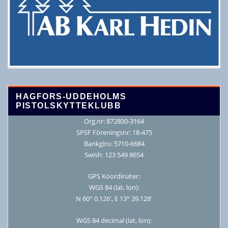
HAGFORS-UDDEHOLMS
PISTOLSKYTTEKLUBB
Org.nr: 872800-3164
SPSF Föreningsnr: 18-475
Bankgiro: 5710-6684
Swish: 123 549 8654
GPS Koordinater:
WGS 84 (lat, lon):
N 60° 0.126′, E 13° 39.128′
WGS 84 decimal (lat, lon):