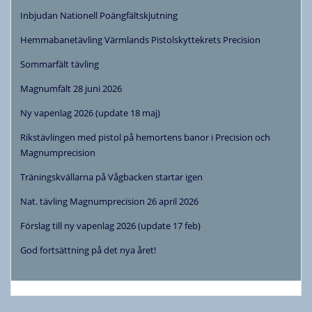
Inbjudan Nationell Poängfältskjutning
Hemmabanetävling Värmlands Pistolskyttekrets Precision
Sommarfält tävling
Magnumfält 28 juni 2026
Ny vapenlag 2026 (update 18 maj)
Rikstävlingen med pistol på hemortens banor i Precision och
Magnumprecision
Träningskvällarna på Vågbacken startar igen
Nat. tävling Magnumprecision 26 april 2026
Förslag till ny vapenlag 2026 (update 17 feb)
God fortsättning på det nya året!