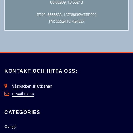
60.00209, 13.65213
RT90: 6655633, 1379883SWEREF99
TM: 6652410, 424827
KONTAKT OCH HITTA OSS:
Vågbacken skjutbanan
E-mail HUPK
CATEGORIES
Övrigt