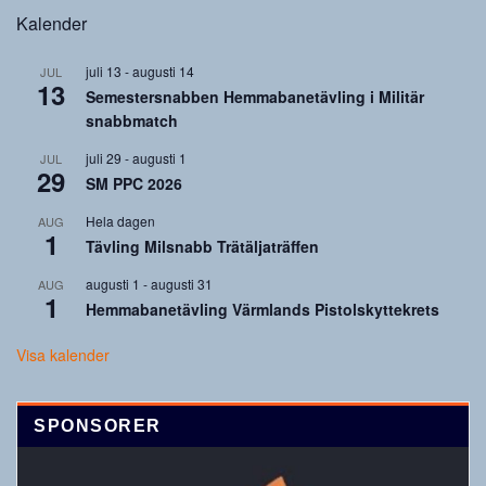
Kalender
juli 13
-
augusti 14
JUL
13
Semestersnabben Hemmabanetävling i Militär
snabbmatch
juli 29
-
augusti 1
JUL
29
SM PPC 2026
Hela dagen
AUG
1
Tävling Milsnabb Trätäljaträffen
augusti 1
-
augusti 31
AUG
1
Hemmabanetävling Värmlands Pistolskyttekrets
Visa kalender
SPONSORER