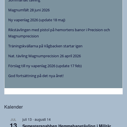
Magnumfält 28 juni 2026
Ny vapenlag 2026 (update 18 maj)
Rikstävlingen med pistol på hemortens banor i Precision och
Magnumprecision
Träningskvällarna på Vågbacken startar igen
Nat. tävling Magnumprecision 26 april 2026
Förslag till ny vapenlag 2026 (update 17 feb)
God fortsättning på det nya året!
Kalender
juli 13
-
augusti 14
JUL
13
Semestersnabben Hemmabanetävling i Militär