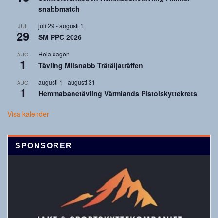
snabbmatch
juli 29
-
augusti 1
JUL
29
SM PPC 2026
Hela dagen
AUG
1
Tävling Milsnabb Trätäljaträffen
augusti 1
-
augusti 31
AUG
1
Hemmabanetävling Värmlands Pistolskyttekrets
Visa kalender
SPONSORER