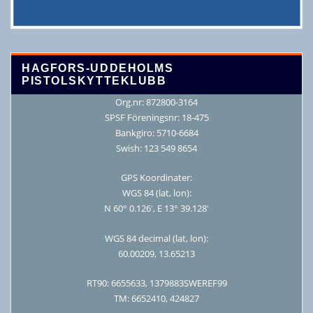
HAGFORS-UDDEHOLMS
PISTOLSKYTTEKLUBB
Org.nr: 872800-3164
SPSF Föreningsnr: 18-475
Bankgiro: 5710-6684
Swish: 123 549 8654
GPS Koordinater:
WGS 84 (lat, lon):
N 60° 0.126′, E 13° 39.128′
WGS 84 decimal (lat, lon):
60.00209, 13.65213
RT90: 6655633, 1379883SWEREF99
TM: 6652410, 424827