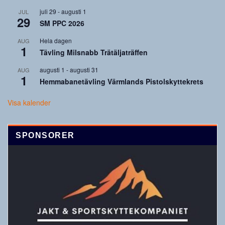
juli 29
-
augusti 1
JUL
29
SM PPC 2026
Hela dagen
AUG
1
Tävling Milsnabb Trätäljaträffen
augusti 1
-
augusti 31
AUG
1
Hemmabanetävling Värmlands Pistolskyttekrets
Visa kalender
SPONSORER