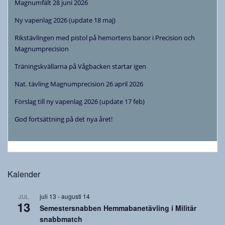
Magnumfält 28 juni 2026
Ny vapenlag 2026 (update 18 maj)
Rikstävlingen med pistol på hemortens banor i Precision och
Magnumprecision
Träningskvällarna på Vågbacken startar igen
Nat. tävling Magnumprecision 26 april 2026
Förslag till ny vapenlag 2026 (update 17 feb)
God fortsättning på det nya året!
Kalender
juli 13
-
augusti 14
JUL
13
Semestersnabben Hemmabanetävling i Militär
snabbmatch