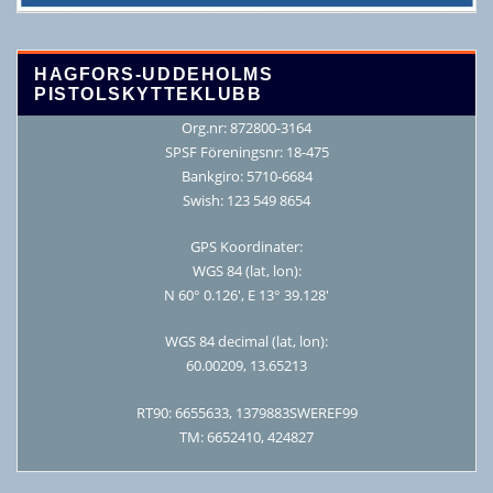
HAGFORS-UDDEHOLMS
PISTOLSKYTTEKLUBB
Org.nr: 872800-3164
SPSF Föreningsnr: 18-475
Bankgiro: 5710-6684
Swish: 123 549 8654
GPS Koordinater:
WGS 84 (lat, lon):
N 60° 0.126′, E 13° 39.128′
WGS 84 decimal (lat, lon):
60.00209, 13.65213
RT90: 6655633, 1379883SWEREF99
TM: 6652410, 424827