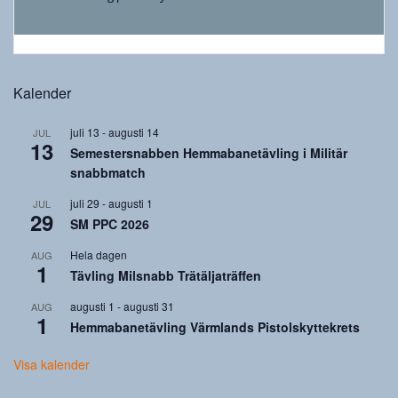
Kalender
juli 13
-
augusti 14
JUL
13
Semestersnabben Hemmabanetävling i Militär
snabbmatch
juli 29
-
augusti 1
JUL
29
SM PPC 2026
Hela dagen
AUG
1
Tävling Milsnabb Trätäljaträffen
augusti 1
-
augusti 31
AUG
1
Hemmabanetävling Värmlands Pistolskyttekrets
Visa kalender