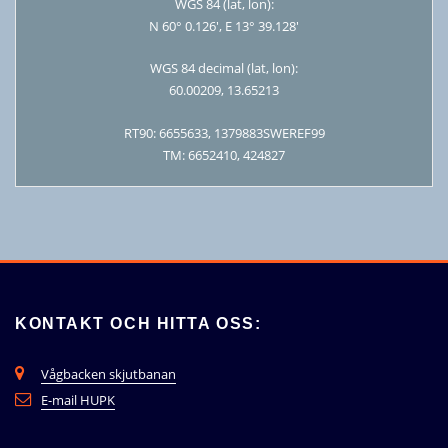
WGS 84 (lat, lon):
N 60° 0.126′, E 13° 39.128′
WGS 84 decimal (lat, lon):
60.00209, 13.65213
RT90: 6655633, 1379883SWEREF99
TM: 6652410, 424827
KONTAKT OCH HITTA OSS:
Vågbacken skjutbanan
E-mail HUPK