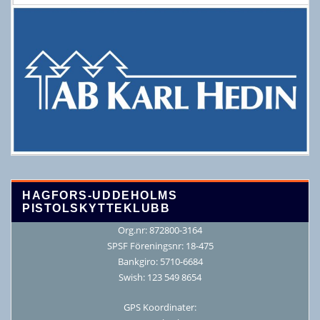
HAGFORS-UDDEHOLMS
PISTOLSKYTTEKLUBB
Org.nr: 872800-3164
SPSF Föreningsnr: 18-475
Bankgiro: 5710-6684
Swish: 123 549 8654
GPS Koordinater: