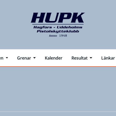
en
Grenar
Kalender
Resultat
Länkar
.