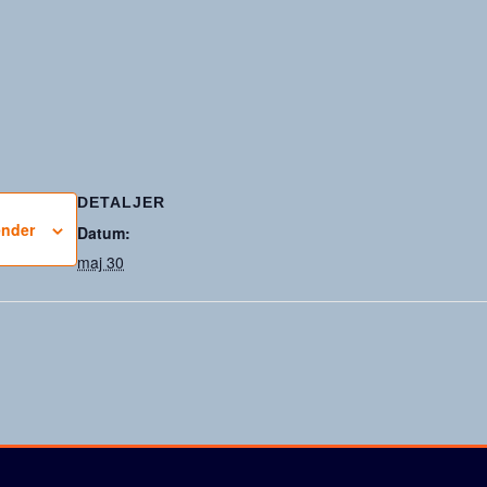
DETALJER
lender
Datum:
maj 30