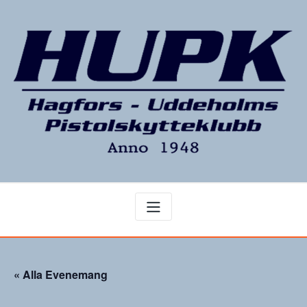
Hoppa
till
innehåll
« Alla Evenemang