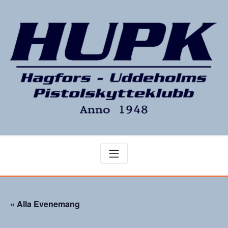
Hoppa
till
innehåll
« Alla Evenemang