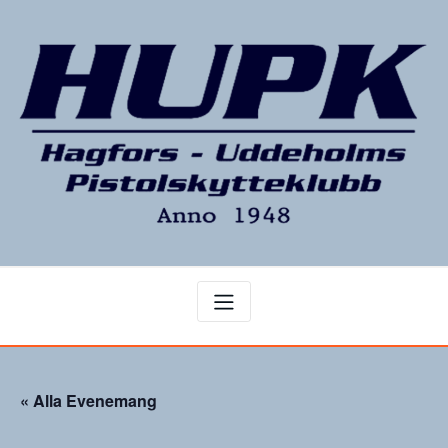
Hoppa
till
innehåll
« Alla Evenemang