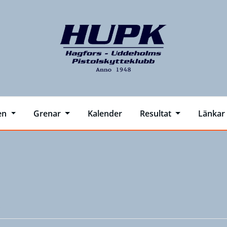
en
Grenar
Kalender
Resultat
Länkar
.