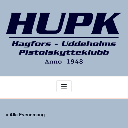
Hoppa
till
innehåll
« Alla Evenemang