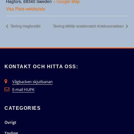
Hagfors
,
68340
Sweden
+ Google Map
Visa Plats-webbplats
Tävling Hagforsfält
Tävling Militär snabbmatch Kristinesnabben
KONTAKT OCH HITTA OSS:
Vågbacken skjutbanan
E-mail HUPK
CATEGORIES
Övrigt
Tävling