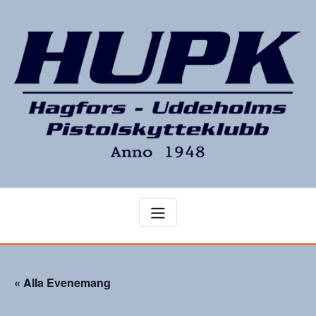
Hoppa
till
innehåll
« Alla Evenemang