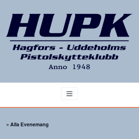
Hoppa
till
innehåll
« Alla Evenemang