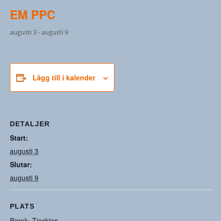
EM PPC
augusti 3
-
augusti 9
Lägg till i kalender
DETALJER
Start:
augusti 3
Slutar:
augusti 9
PLATS
Borek, Tjeckien