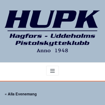
Hoppa
till
innehåll
« Alla Evenemang