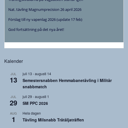
Nat. tävling Magnumprecision 26 april 2026
Förslag till ny vapenlag 2026 (update 17 feb)
God fortsättning på det nya året!
Kalender
juli 13
-
augusti 14
JUL
13
Semestersnabben Hemmabanetävling i Militär
snabbmatch
juli 29
-
augusti 1
JUL
29
SM PPC 2026
Hela dagen
AUG
1
Tävling Milsnabb Trätäljaträffen