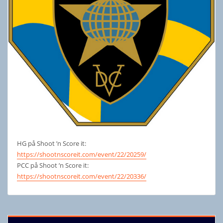
HG på Shoot ’n Score it:
https://shootnscoreit.com/event/22/20259/
PCC på Shoot ’n Score it:
https://shootnscoreit.com/event/22/20336/