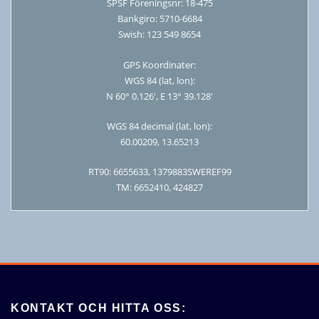
SPSF Föreningsnr: 18-475
Bankgiro: 5710-6684
Swish: 123 549 8654
GPS Koordinater:
WGS 84 (lat, lon):
N 60° 0.126′, E 13° 39.128′
WGS 84 decimal (lat, lon):
60.00209, 13.65213
RT90: 6655633, 1379883SWEREF99
TM: 6652410, 424827
KONTAKT OCH HITTA OSS: